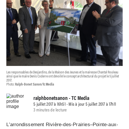
Les responsables de Desjardins, de la Maison des Jeunes et la mairesse Chantal Rouleau
ainsi que le maire Denis Coderre ont dévoilé le concept architectural du projet le 5 juillet
2017.
Photo:
Ralph-Bonet Sanon/Tc Media
ralphbonetsanon
- TC Media
5 juillet 2017 à 16h51 - Mis à jour 5 juillet 2017 à 17h11
3 minutes de lecture
L’arrondissement Rivière-des-Prairies–Pointe-aux-