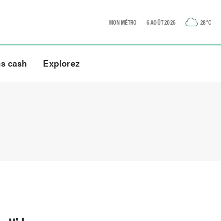
MON MÉTRO
6 AOÛT 2026
28
°C
ns cash
Explorez