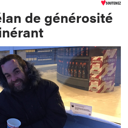
SOUTENEZ
élan de générosité
inérant