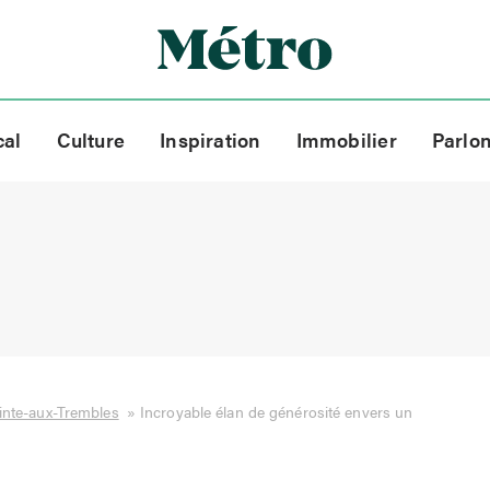
cal
Culture
Inspiration
Immobilier
Parlo
ointe-aux-Trembles
»
Incroyable élan de générosité envers un