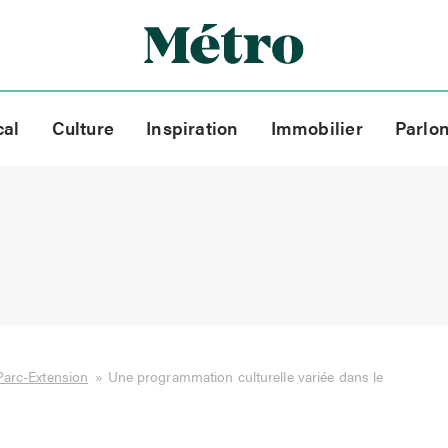
cal
Culture
Inspiration
Immobilier
Parlo
Parc-Extension
»
Une programmation culturelle variée dans le