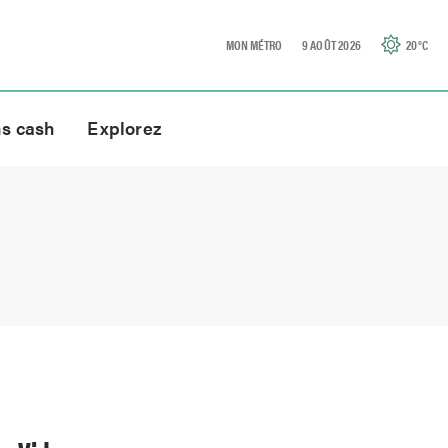
MON MÉTRO
9 AOÛT 2026
20
°C
ns cash
Explorez