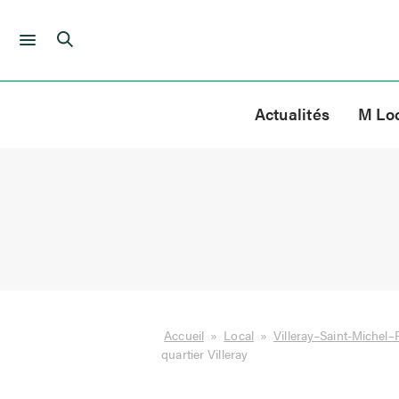
Skip
to
Actualités
M Lo
content
Accueil
»
Local
»
Villeray–Saint-Michel–
quartier Villeray