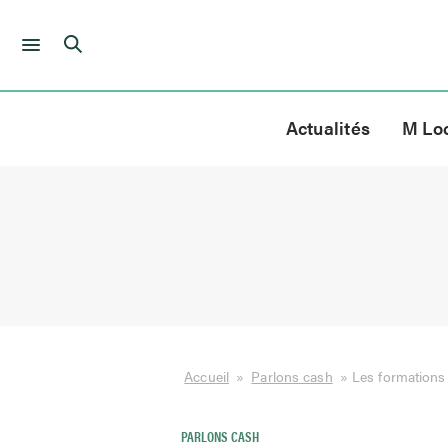
Skip
to
Actualités
M Lo
content
Accueil
»
Parlons cash
»
Les formations
PARLONS CASH