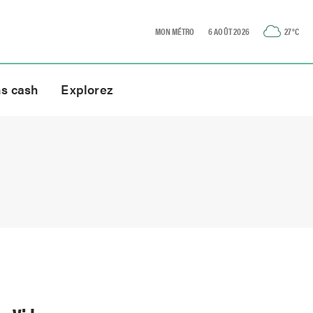
MON MÉTRO
6 AOÛT 2026
27
°C
ns cash
Explorez