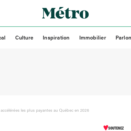
cal
Culture
Inspiration
Immobilier
Parlo
 accélérées les plus payantes au Québec en 2026
SOUTENEZ