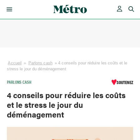
Skip
to
content
Accueil
»
Parlons cash
»
4 conseils pour réduire les coûts et le
stress le jour du déménagement
PARLONS CASH
SOUTENEZ
4 conseils pour réduire les coûts
et le stress le jour du
déménagement