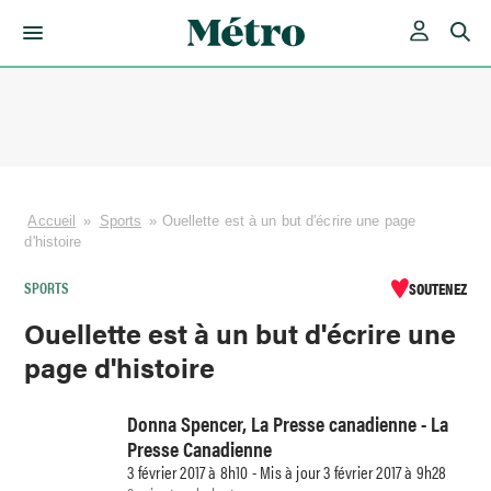
Skip
to
content
Accueil
»
Sports
»
Ouellette est à un but d'écrire une page
d'histoire
SPORTS
SOUTENEZ
Ouellette est à un but d'écrire une
page d'histoire
Donna Spencer, La Presse canadienne - La
Presse Canadienne
3 février 2017 à 8h10 - Mis à jour 3 février 2017 à 9h28