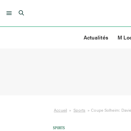
Skip
to
Actualités
M Lo
content
Accueil
»
Sports
»
Coupe Solheim: Davie
SPORTS