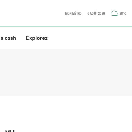
MON MÉTRO
6 AOÛT 2026
28
°C
ns cash
Explorez