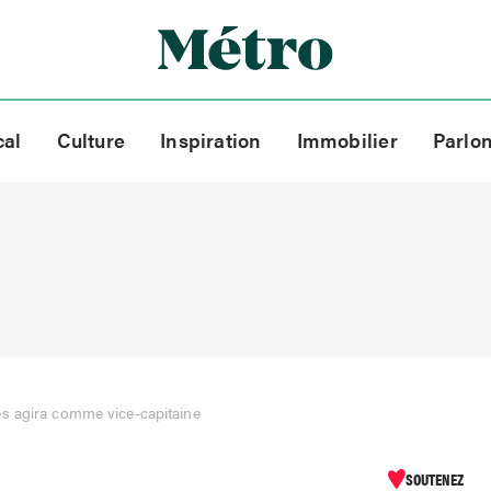
cal
Culture
Inspiration
Immobilier
Parlo
s agira comme vice-capitaine
SOUTENEZ