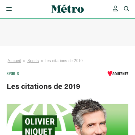
Skip
to
content
Accueil
»
Sports
»
Les citations de 2019
SPORTS
SOUTENEZ
Les citations de 2019