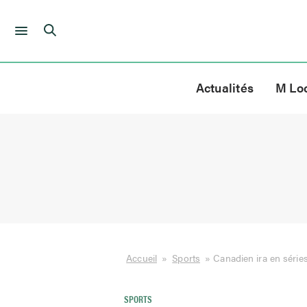
Skip
to
Actualités
M Lo
content
Accueil
»
Sports
»
Canadien ira en série
SPORTS