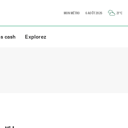
MON MÉTRO
6 AOÛT 2026
21
°C
ns cash
Explorez