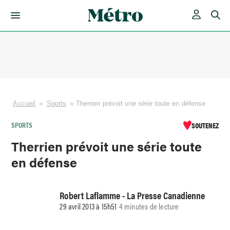
Skip
to
content
Accueil
»
Sports
»
Therrien prévoit une série toute en défense
SPORTS
SOUTENEZ
Therrien prévoit une série toute
en défense
Robert Laflamme - La Presse Canadienne
29 avril 2013 à 15h51
4 minutes de lecture