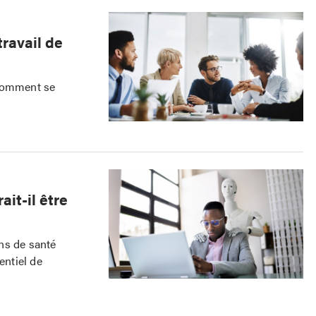
travail de
 comment se
it-il être
ins de santé
entiel de