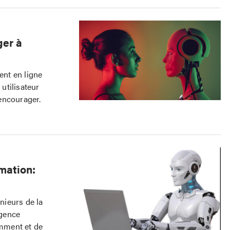
ger à
nt en ligne
 utilisateur
encourager.
mation:
nieurs de la
igence
emment et de