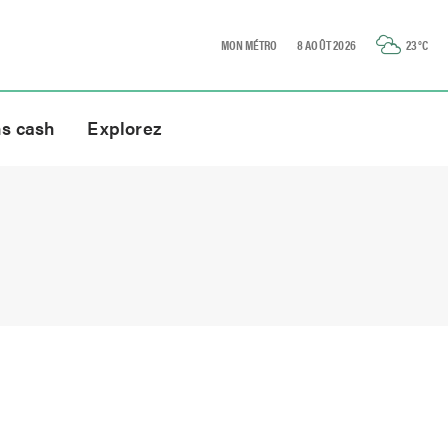
MON MÉTRO
8 AOÛT 2026
23
°C
ns cash
Explorez