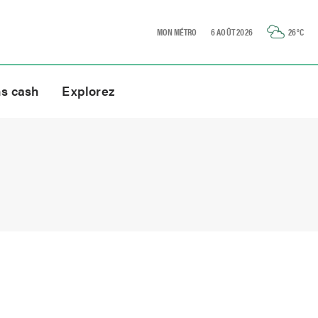
MON MÉTRO
6 AOÛT 2026
26
°C
ns cash
Explorez