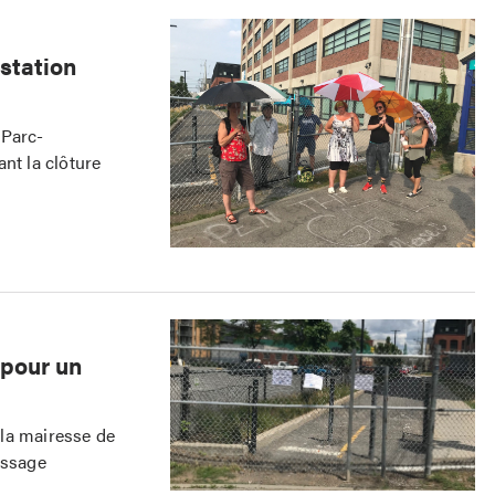
estation
 Parc-
nt la clôture
 pour un
la mairesse de
assage