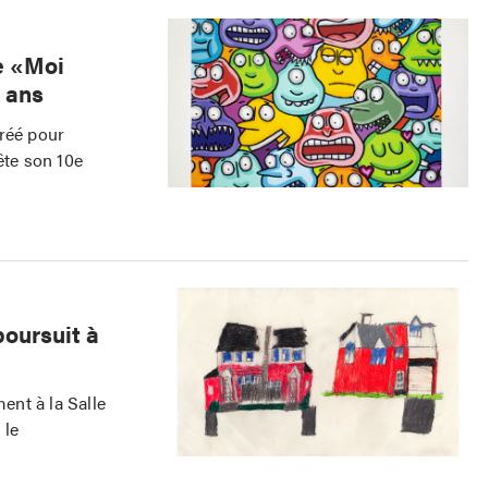
e «Moi
0 ans
créé pour
ête son 10e
oursuit à
ment à la Salle
 le