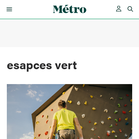
Skip
to
content
esapces vert