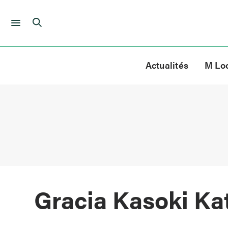
Skip
to
Actualités
M Lo
content
Gracia Kasoki K