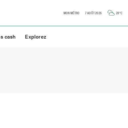
MON MÉTRO
7 AOÛT 2026
28
°C
ns cash
Explorez