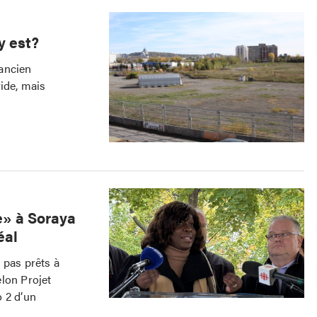
y est?
’ancien
ide, mais
e» à Soraya
éal
 pas prêts à
lon Projet
 2 d’un