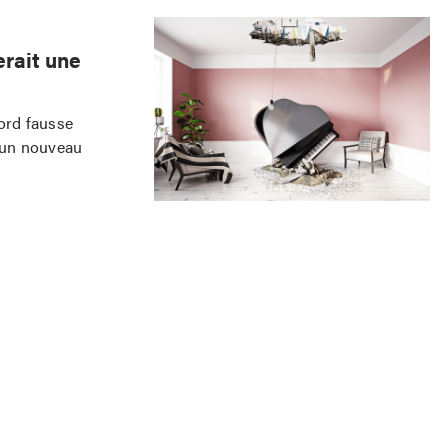
erait une
bord fausse
e un nouveau