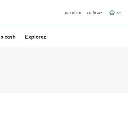
MON MÉTRO
7 AOÛT 2026
22
°C
ns cash
Explorez