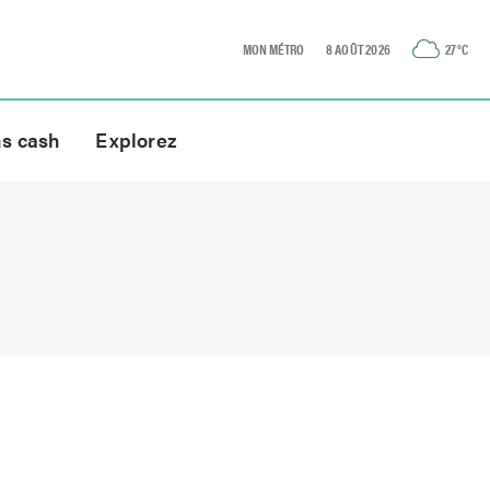
MON MÉTRO
8 AOÛT 2026
27
°C
ns cash
Explorez