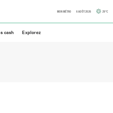
MON MÉTRO
6 AOÛT 2026
29
°C
ns cash
Explorez