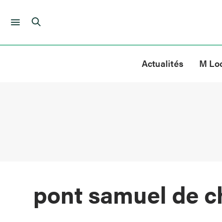
Skip
to
Actualités
M Lo
content
pont samuel de 