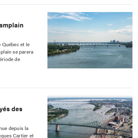
hamplain
e Québec et le
plain se parera
période de
oyés des
chue depuis la
cques Cartier et