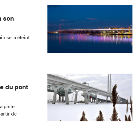
a son
in sera éteint
le du pont
a piste
artir de