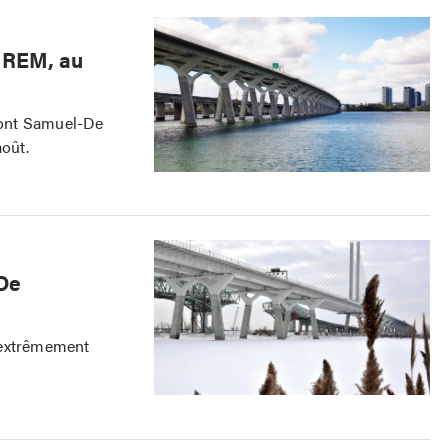
 REM, au
 pont Samuel-De
août.
-De
 extrêmement