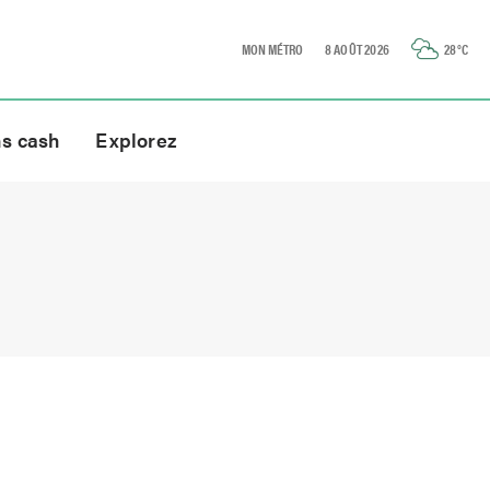
MON MÉTRO
8 AOÛT 2026
28
°C
ns cash
Explorez