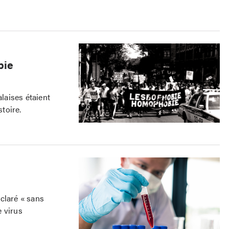
bie
laises étaient
toire.
éclaré « sans
 virus