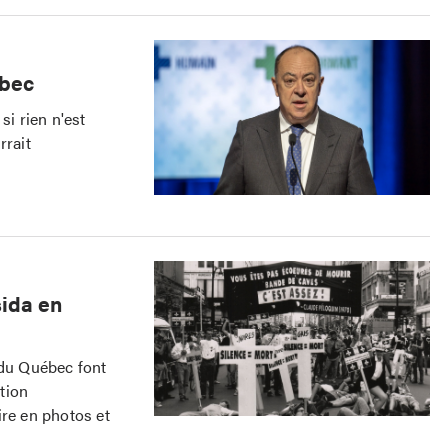
ébec
si rien n'est
rrait
sida en
 du Québec font
tion
ire en photos et