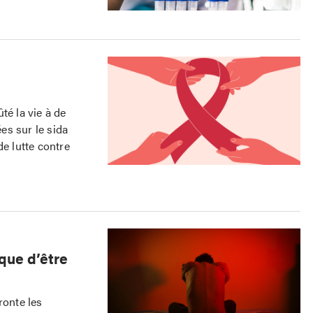
té la vie à de
es sur le sida
de lutte contre
sque d’être
ronte les