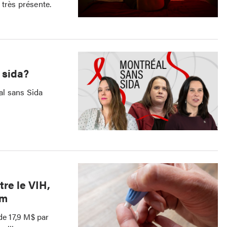
très présente.
 sida?
éal sans Sida
tre le VIH,
im
de 17,9 M$ par