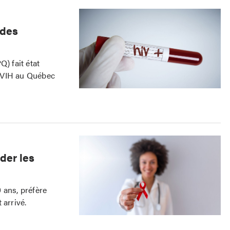
 des
) fait état
e VIH au Québec
ider les
 ans, préfère
 arrivé.