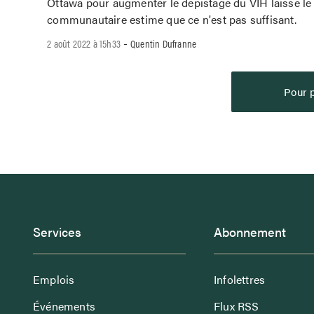
Ottawa pour augmenter le dépistage du VIH laisse le
communautaire estime que ce n'est pas suffisant.
-
2 août 2022 à 15h33
Quentin Dufranne
Pour p
Services
Abonnement
Emplois
Infolettres
Événements
Flux RSS