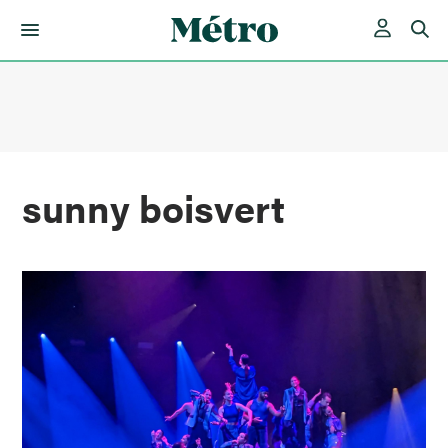
Skip
to
content
sunny boisvert