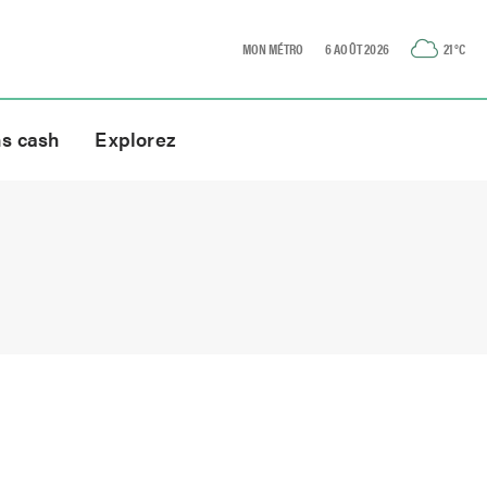
MON MÉTRO
6 AOÛT 2026
21
°C
ns cash
Explorez