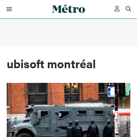
Skip
to
content
ubisoft montréal