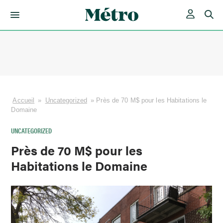
Skip
to
content
Accueil
»
Uncategorized
»
Près de 70 M$ pour les Habitations le
Domaine
UNCATEGORIZED
Près de 70 M$ pour les
Habitations le Domaine