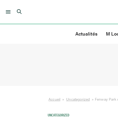
Skip
to
Actualités
M Lo
content
Accueil
»
Uncategorized
»
Fenway Park de
UNCATEGORIZED