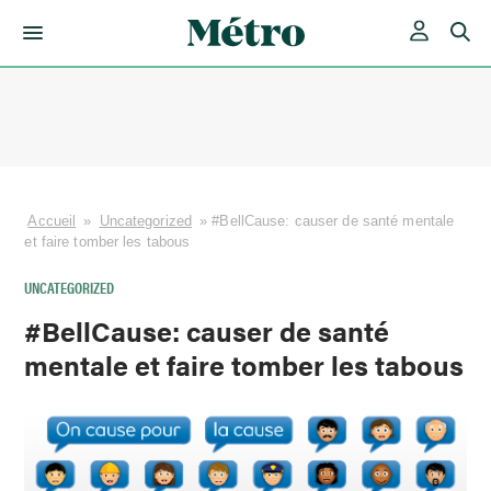
Skip
to
content
Accueil
»
Uncategorized
»
#BellCause: causer de santé mentale
et faire tomber les tabous
UNCATEGORIZED
#BellCause: causer de santé
mentale et faire tomber les tabous