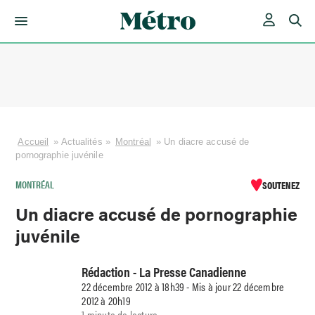
Skip
to
content
Accueil
»
Actualités
»
Montréal
»
Un diacre accusé de
pornographie juvénile
MONTRÉAL
SOUTENEZ
Un diacre accusé de pornographie
juvénile
Rédaction - La Presse Canadienne
22 décembre 2012 à 18h39 - Mis à jour 22 décembre
2012 à 20h19
1 minute de lecture