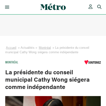
Skip
to
content
Accueil
»
Actualités
»
Montréal
»
La présidente du conseil
municipal Cathy Wong siégera comme indépendante
MONTRÉAL
SOUTENEZ
La présidente du conseil
municipal Cathy Wong siégera
comme indépendante