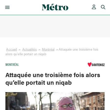
Skip
to
content
Accueil
»
Actualités
»
Montréal
»
Attaquée une troisième fois
alors qu’elle portait un niqab
MONTRÉAL
SOUTENEZ
Attaquée une troisième fois alors
qu’elle portait un niqab