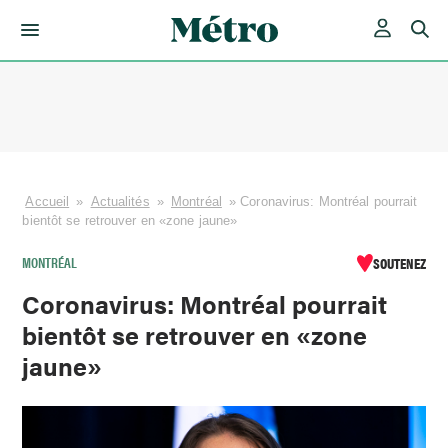
Skip
to
content
Accueil
»
Actualités
»
Montréal
»
Coronavirus: Montréal pourrait
bientôt se retrouver en «zone jaune»
MONTRÉAL
SOUTENEZ
Coronavirus: Montréal pourrait
bientôt se retrouver en «zone
jaune»