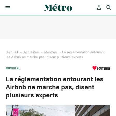
Skip
to
content
Accueil
»
Actualités
»
Montréal
»
La réglementation entourant
les Airbnb ne marche pas, disent plusieurs experts
MONTRÉAL
SOUTENEZ
La réglementation entourant les
Airbnb ne marche pas, disent
plusieurs experts