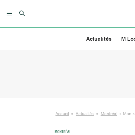
Skip
to
Actualités
M Lo
content
Accueil
»
Actualités
»
Montréal
»
Montré
MONTRÉAL