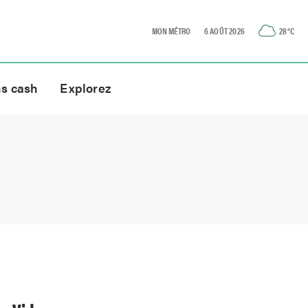
MON MÉTRO
6 AOÛT 2026
28
°C
ns cash
Explorez