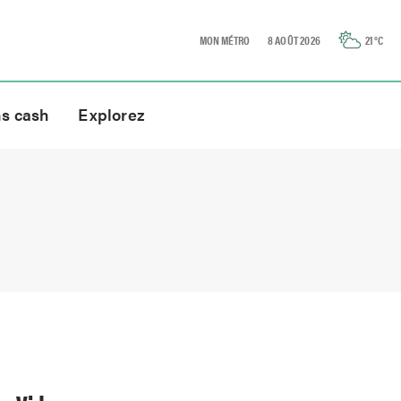
MON MÉTRO
8 AOÛT 2026
21
°C
ns cash
Explorez