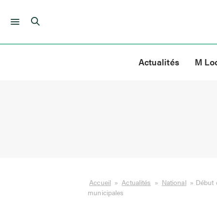
Skip
to
Actualités
M Lo
content
Accueil
»
Actualités
»
National
»
Début 
municipales