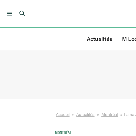
Skip
to
Actualités
M Lo
content
Accueil
»
Actualités
»
Montréal
»
La nav
MONTRÉAL