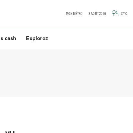
MON MÉTRO
8 AOÛT 2026
27
°C
ns cash
Explorez