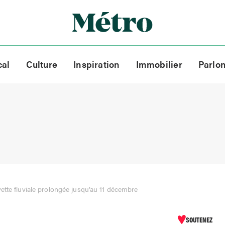
cal
Culture
Inspiration
Immobilier
Parlo
ette fluviale prolongée jusqu’au 11 décembre
SOUTENEZ