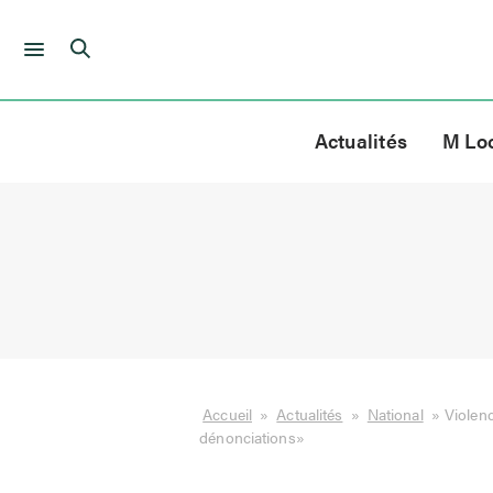
Skip
to
Actualités
M Lo
content
Accueil
»
Actualités
»
National
»
Violenc
dénonciations»