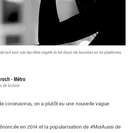
claré avoir subi des effets négatifs du fait d’avoir été harcelées sur les plateformes
Broch - Métro
s de lecture
 coronavirus, on a plutôt eu une nouvelle vague
noncée en 2014 et la popularisation de #MoiAussi de