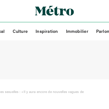
cal
Culture
Inspiration
Immobilier
Parlo
es sexuelles : «Il y aura encore de nouvelles vagues de