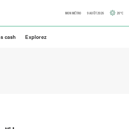
MON MÉTRO
9 AOÛT 2026
20
°C
ns cash
Explorez