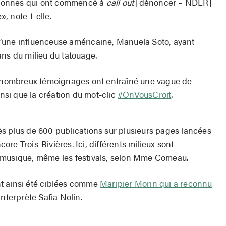
ersonnes qui ont commencé à
call out
[dénoncer – NDLR]
, note-t-elle.
’une influenceuse américaine, Manuela Soto, ayant
ans du milieu du tatouage.
de nombreux témoignages ont entraîné une vague de
insi que la création du mot-clic
#OnVousCroit
.
s plus de 600 publications sur plusieurs pages lancées
re Trois-Rivières. Ici, différents milieux sont
 musique, même les festivals, selon Mme Comeau.
t ainsi été ciblées comme
Maripier Morin qui a reconnu
interprète Safia Nolin.