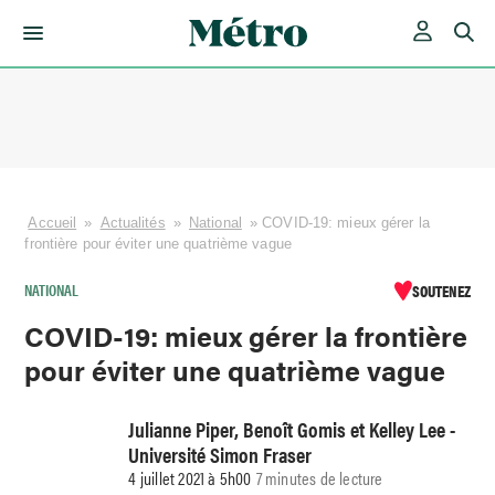
Skip
to
content
Accueil
»
Actualités
»
National
»
COVID-19: mieux gérer la
frontière pour éviter une quatrième vague
NATIONAL
SOUTENEZ
COVID-19: mieux gérer la frontière
pour éviter une quatrième vague
Julianne Piper, Benoît Gomis et Kelley Lee -
Université Simon Fraser
4 juillet 2021 à 5h00
7 minutes de lecture