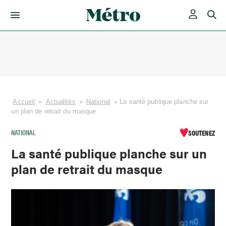
Skip
to
content
Accueil
»
Actualités
»
National
»
La santé publique planche sur
un plan de retrait du masque
NATIONAL
SOUTENEZ
La santé publique planche sur un
plan de retrait du masque