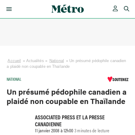
Skip
to
content
Accueil
»
Actualités
»
National
»
Un présumé pédophile canadien
a plaidé non coupable en Thaïlande
NATIONAL
SOUTENEZ
Un présumé pédophile canadien a
plaidé non coupable en Thaïlande
ASSOCIATED PRESS ET LA PRESSE
CANADIENNE
11 janvier 2008 à 12h00
3 minutes de lecture