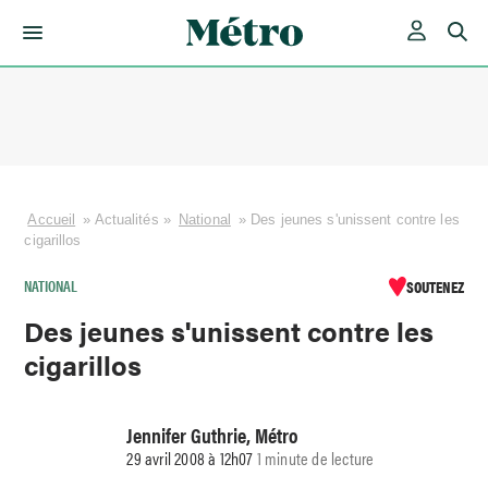
Skip
to
content
Accueil
»
Actualités
»
National
»
Des jeunes s'unissent contre les
cigarillos
NATIONAL
SOUTENEZ
Des jeunes s'unissent contre les
cigarillos
Jennifer Guthrie, Métro
29 avril 2008 à 12h07
1 minute de lecture