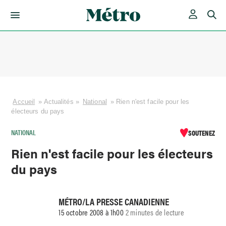
Skip
to
content
Accueil
»
Actualités
»
National
»
Rien n'est facile pour les
électeurs du pays
NATIONAL
SOUTENEZ
Rien n'est facile pour les électeurs
du pays
MÉTRO/LA PRESSE CANADIENNE
15 octobre 2008 à 1h00
2 minutes de lecture