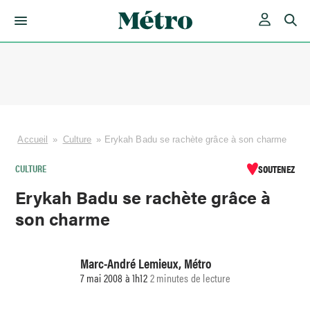
Skip
to
content
Accueil
»
Culture
»
Erykah Badu se rachète grâce à son charme
CULTURE
SOUTENEZ
Erykah Badu se rachète grâce à
son charme
Marc-André Lemieux, Métro
7 mai 2008 à 1h12
2 minutes de lecture