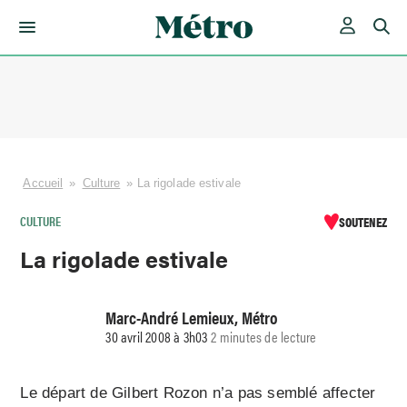
Skip
to
content
Accueil
»
Culture
»
La rigolade estivale
CULTURE
SOUTENEZ
La rigolade estivale
Marc-André Lemieux, Métro
30 avril 2008 à 3h03
2 minutes de lecture
Le départ de Gilbert Rozon n’a pas semblé affecter