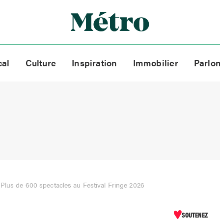
cal
Culture
Inspiration
Immobilier
Parlo
»
Plus de 600 spectacles au Festival Fringe 2026
SOUTENEZ