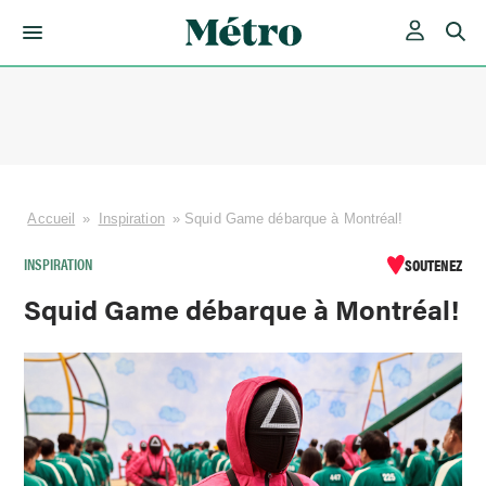
Skip
to
content
Accueil
»
Inspiration
»
Squid Game débarque à Montréal!
INSPIRATION
SOUTENEZ
Squid Game débarque à Montréal!