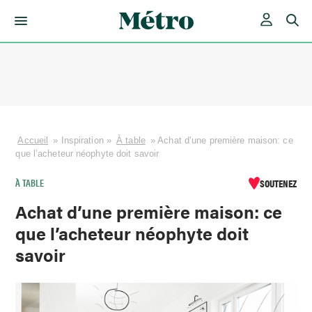
Skip
to
content
Accueil
»
Inspiration
»
À table
»
Achat d’une première maison: ce
que l’acheteur néophyte doit savoir
À TABLE
SOUTENEZ
Achat d’une première maison: ce
que l’acheteur néophyte doit
savoir