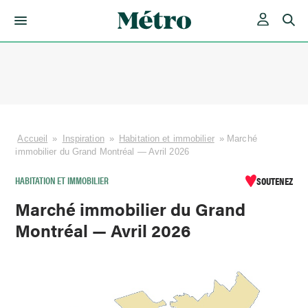
Skip
to
content
Accueil
»
Inspiration
»
Habitation et immobilier
»
Marché
immobilier du Grand Montréal — Avril 2026
HABITATION ET IMMOBILIER
SOUTENEZ
Marché immobilier du Grand
Montréal — Avril 2026