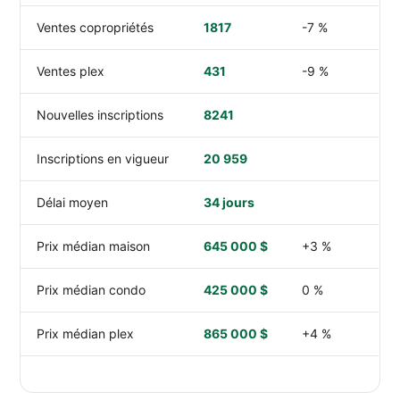
Ventes copropriétés
1817
-7 %
Ventes plex
431
-9 %
Nouvelles inscriptions
8241
Inscriptions en vigueur
20 959
Délai moyen
34 jours
Prix médian maison
645 000 $
+3 %
Prix médian condo
425 000 $
0 %
Prix médian plex
865 000 $
+4 %