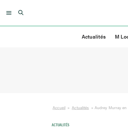
Skip
to
Actualités
M Lo
content
Accueil
»
Actualités
»
Audrey Murray en f
ACTUALITÉS