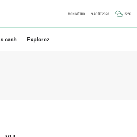
MON MÉTRO
9 AOÛT 2026
22
°C
ns cash
Explorez