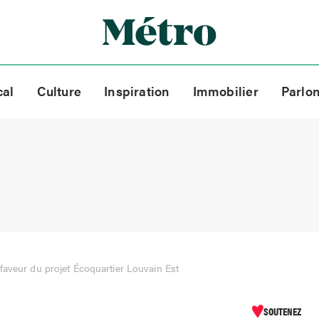
cal
Culture
Inspiration
Immobilier
Parlo
aveur du projet Écoquartier Louvain Est
SOUTENEZ