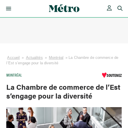
Skip
to
content
Accueil
»
Actualités
»
Montréal
»
La Chambre de commerce de
l’Est s’engage pour la diversité
MONTRÉAL
SOUTENEZ
La Chambre de commerce de l’Est
s’engage pour la diversité