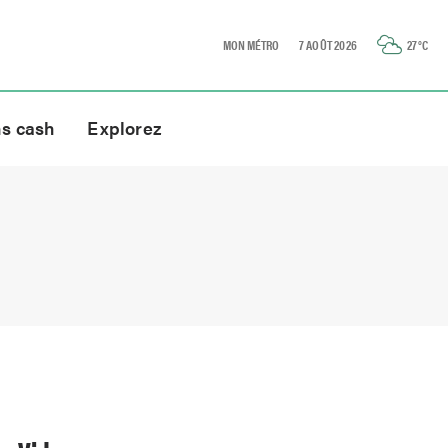
MON MÉTRO
7 AOÛT 2026
27
°C
ns cash
Explorez