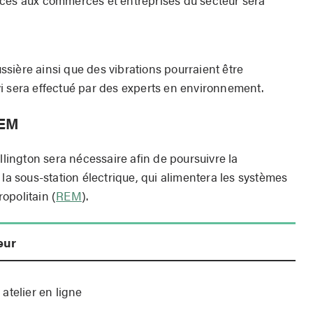
l’accès aux commerces et entreprises du secteur sera
oussière ainsi que des vibrations pourraient être
i sera effectué par des experts en environnement.
REM
llington sera nécessaire afin de poursuivre la
 la sous-station électrique, qui alimentera les systèmes
opolitain (
REM
).
eur
atelier en ligne