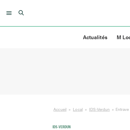
Skip
to
Actualités
M Lo
content
Accueil
»
Local
»
IDS-Verdun
»
Entrave 
IDS-VERDUN