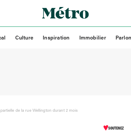
cal
Culture
Inspiration
Immobilier
Parlo
partielle de la rue Wellington durant 2 mois
SOUTENEZ