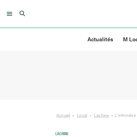
Skip
to
Actualités
M Lo
content
Accueil
»
Local
»
Lachine
»
L’infirmière
LACHINE