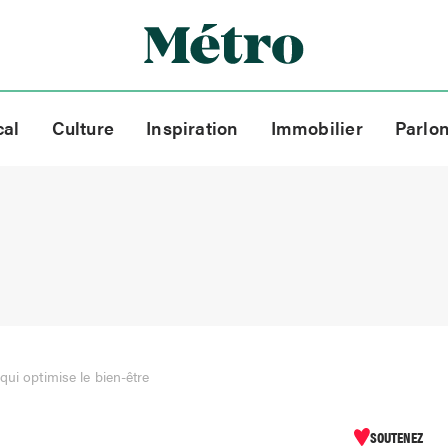
cal
Culture
Inspiration
Immobilier
Parlo
 qui optimise le bien-être
SOUTENEZ