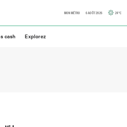
MON MÉTRO
6 AOÛT 2026
24
°C
ns cash
Explorez