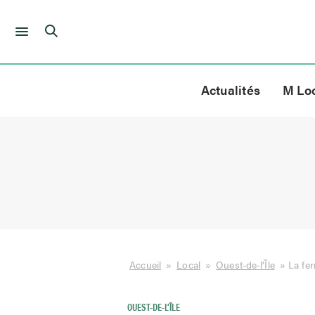
Skip
to
Actualités
M Lo
content
Accueil
»
Local
»
Ouest-de-l’Île
»
La fer
OUEST-DE-L’ÎLE