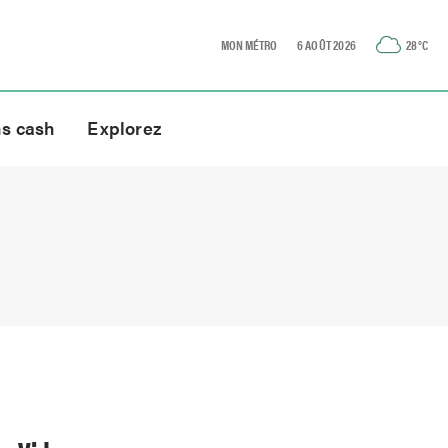
MON MÉTRO
6 AOÛT 2026
28
°C
ns cash
Explorez