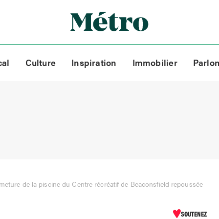
cal
Culture
Inspiration
Immobilier
Parlo
meture de la piscine du Centre récréatif de Beaconsfield repoussée
SOUTENEZ