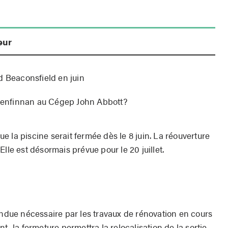
eur
d Beaconsfield en juin
 Glenfinnan au Cégep John Abbott?
que la piscine serait fermée dès le 8 juin. La réouverture
lle est désormais prévue pour le 20 juillet.
endue nécessaire par les travaux de rénovation en cours
t, la fermeture permettra la relocalisation de la sortie